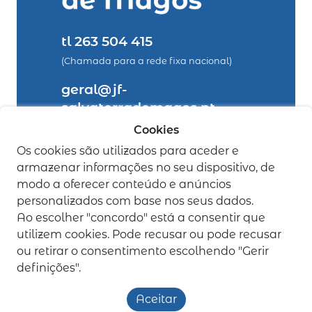
tl 263 504 415
(Chamada para a rede fixa nacional)
geral@jf-
salvaterrademagos.pt
Cookies
legais
Os cookies são utilizados para aceder e
armazenar informações no seu dispositivo, de
Política de Privacidade
modo a oferecer conteúdo e anúncios
Livro de Reclamações
personalizados com base nos seus dados.
Ao escolher "concordo" está a consentir que
utilizem cookies. Pode recusar ou pode recusar
ou retirar o consentimento escolhendo "Gerir
definições".
Aceitar
Junta de Freguesia de Salvaterra de Magos
©
todos os