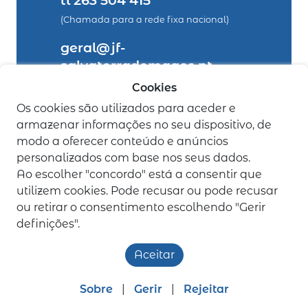
tl 263 504 415
(Chamada para a rede fixa nacional)
geral@jf-
salvaterrademagos.pt
Cookies
legais
Os cookies são utilizados para aceder e
armazenar informações no seu dispositivo, de
Política de Privacidade
modo a oferecer conteúdo e anúncios
Livro de Reclamações
personalizados com base nos seus dados.
Ao escolher "concordo" está a consentir que
utilizem cookies. Pode recusar ou pode recusar
ou retirar o consentimento escolhendo "Gerir
definições".
Aceitar
Junta de Freguesia de Salvaterra de Magos
©
todos os
direitos reservados | desenvolvido por
bomsite
Sobre
|
Gerir
|
Rejeitar