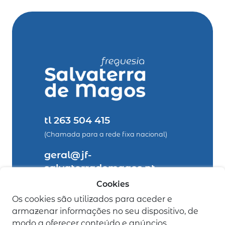
tl 263 504 415
(Chamada para a rede fixa nacional)
geral@jf-
salvaterrademagos.pt
Cookies
legais
Os cookies são utilizados para aceder e
armazenar informações no seu dispositivo, de
Política de Privacidade
modo a oferecer conteúdo e anúncios