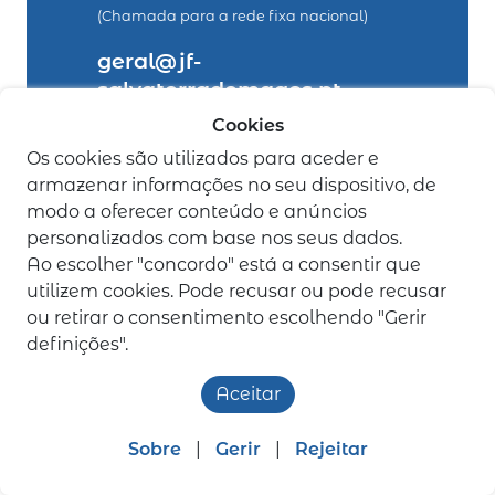
(Chamada para a rede fixa nacional)
geral@jf-
salvaterrademagos.pt
Cookies
legais
Os cookies são utilizados para aceder e
armazenar informações no seu dispositivo, de
Política de Privacidade
modo a oferecer conteúdo e anúncios
Livro de Reclamações
personalizados com base nos seus dados.
Ao escolher "concordo" está a consentir que
utilizem cookies. Pode recusar ou pode recusar
ou retirar o consentimento escolhendo "Gerir
definições".
Aceitar
Junta de Freguesia de Salvaterra de Magos
©
todos os
direitos reservados | desenvolvido por
bomsite
Sobre
|
Gerir
|
Rejeitar